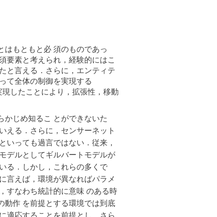
とはもともと必 須のものであっ
 須要素と考えられ，経験的にはこ
れたと言える．さらに，エンティテ
よって全体の制御を実現する
御を実現したことにより，拡張性，移動
らかじめ知るこ とができないた
 いえる．さらに，センサーネット
るといっても過言ではない．従来，
生モデルとしてギルバートモデルが
ている．しかし，これらの多くで
逆に言えば，環境が異なればパラメ
，すなわち統計的に意味 のある時
の動作 を前提とする環境では到底
境に適応することを前提とし，さら