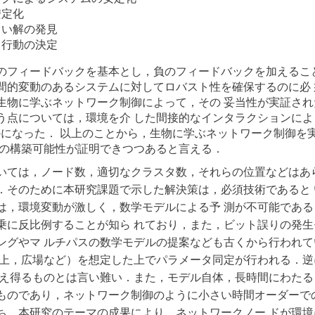
安定化
しい解の発見
る行動の決定
のフィードバックを基本とし，負のフィードバックを加えるこ
間的変動のあるシステムに対してロバスト性を確保するのに必
生物に学ぶネットワーク制御によって，その 妥当性が実証さ
う点については，環境を介 した間接的なインタラクションに
性が明らかになった． 以上のことから，生物に学ぶネットワーク制
ムの構築可能性が証明できつつあると言える．
いては，ノード数，適切なクラスタ数，それらの位置などはあ
．そのために本研究課題で示した解決策は，必須技術であると
は，環境変動が激しく，数学モデルによる予 測が不可能であ
乗に反比例することが知ら れており，また，ビット誤りの発
ングやマ ルチパスの数学モデルの提案なども古くから行われ
屋上，広場など）を想定した上でパラメータ同定が行われる．
耐え得るものとは言い難い．また，モデル自体，長時間にわたる
ものであり，ネットワーク制御のように小さい時間オーダーで
ち，本研究のテーマの成果により，ネットワークノー ドが環