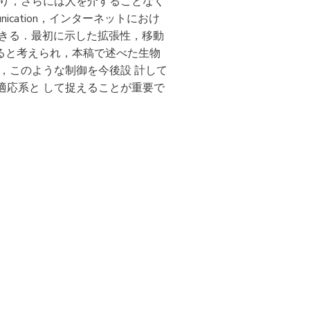
たり，さらには人を介することなく
cation，インターネットにおけ
ることができる．最初に示した拡張性，移動
ると考えられ，本稿で述べた生物
，このような制御を今後設 計して
適応系と して捉えることが重要で