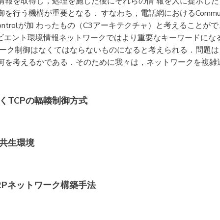
情報を取得し，処理を施した後にそれらの情 報を人に提示し
行う機構が重要となる． すなわち，電話網におけるCommuni
cationにControlが加 わったもの（C3アーキテクチャ）と考え
ンビエント環境情報ネットワークではより重要なキーワードにな
ワーク制御はなくてはならないものになると考えられる．問題は
何を考えるかである．そのために我々は，ネットワークを複雑
づくTCPの輻輳制御方式
ク共生環境
P2Pネットワーク構築手法