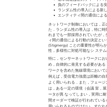
負のフィードバックによる
ランダム性の導入による新
エンティティ間の通信によ
ネットワーク制御においては，正
た．ランダム性の導入は，特に時
れまでも一部採用されていたが，
ィ間の通信による行動の決定とい
(Stigmergy) ことの重要
性，多様性に対処可能なシ ステ
特に，センサーネットワークにお
め，自律的に発見する必要がある
ワークを含めた無線環境において
例えば，受信電力強度は距離の自
よく用いられる．また，フェージ
は，ある一定の環境（会議 室，
ータが異 なってしまい，実用に
間オーダーで検証が行われている
用いられるものではない．すなわ