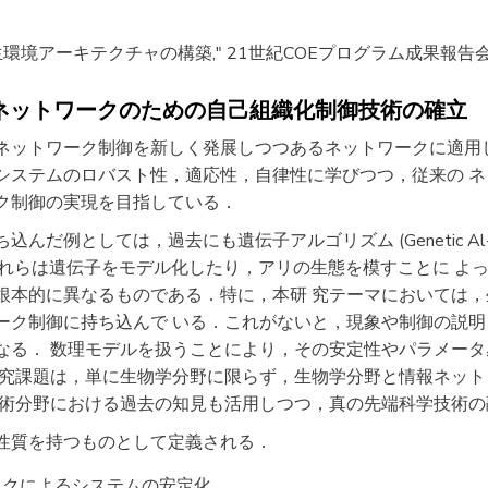
環境アーキテクチャの構築," 21世紀COEプログラム成果報告会発表資料,
るネットワークのための自己組織化制御技術の確立
ネットワーク制御を新しく発展しつつあるネットワークに適用
システムのロバスト性，適応性，自律性に学びつつ，従来の 
ク制御の実現を目指している．
としては，過去にも遺伝子アルゴリズム (Genetic Al-gorithm)
あったが，これらは遺伝子をモデル化したり，アリの生態を模すことに
根本的に異なるものである．特に，本研 究テーマにおいては
ーク制御に持ち込んで いる．これがないと，現象や制御の説
なる． 数理モデルを扱うことにより，その安定性やパラメー
研究課題は，単に生物学分野に限らず，生物学分野と情報ネッ
学術分野における過去の知見も活用しつつ，真の先端科学技術の
性質を持つものとして定義される．
ックによるシステムの安定化