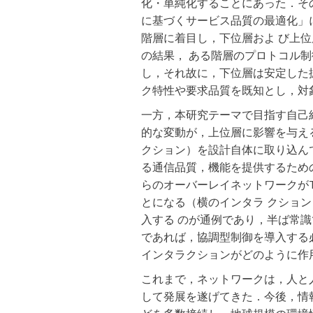
化・単純化することにあった．そ
に基づくサービス品質の最適化」
階層に着目し，下位層およ び上
の結果， ある階層のプロトコル
し，それ故に，下位層は安定した
ク特性や要求品質を既知とし，対
一方，本研究テーマで目指す自己
的な変動が，上位層に影響を与え
クション）を設計自体に取り込んで
る通信品質，機能を提供するため
らのオーバーレイネットワークがTC
とになる（横のインタラ クショ
入する のが通例であり，半ば常
であれば，協調型制御を導入する
インタラクションがどのように作
これまで，ネットワークは，人と
して発展を遂げてきた．今後，情