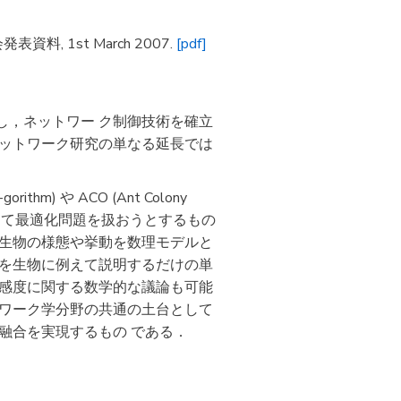
 1st March 2007.
[pdf]
し，ネットワー ク制御技術を確立
ネットワーク研究の単なる延長では
 や ACO (Ant Colony
 よって最適化問題を扱おうとするもの
，生物の様態や挙動を数理モデルと
明を生物に例えて説明するだけの単
タ感度に関する数学的な議論も可能
トワーク学分野の共通の土台として
融合を実現するもの である．