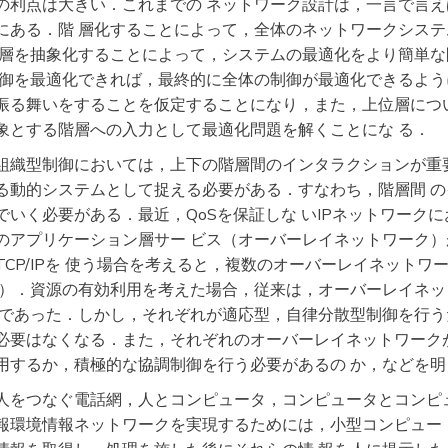
の利点は大きい．これまでの ネットワーク設計は，一言で言
にある．階 層化することによって，全体のネットワークシス
位層を抽象化することによって，システムの最適化をより簡単
制御を最適化できれば，最終的に全体の制御が最適化できるよう
振る舞いをすることを仮定することになり，また，上位層につ
象とする階層への入力として最適化問題を解くことにな る．
組織型制御においては，上下の階層間のインタラクションが重
る動的システムとして捉える必要がある．すなわち，階層間 
いく必要がある．最近，QoSを保証しな いIPネットワーク
のアプリケーション層サー ビス（オーバーレイネットワーク
P/IPを 使う場合を考えると，複数のオーバーレイネットワーク
ン）．資源の有効利用を考えた場合，従来は，オーバーレイネ
識であった．しかし，それぞれが適応型，自律分散型制御を行う
必要はなくなる．また，それぞれのオーバーレイネットワーク
用するか，積極的な協調制御を行う必要があるの か，などを
人をつなぐ電話網，人とコンピュータ，コンピュータとコンピ
報環境情報ネットワークを実現するためには，小型コンピュー