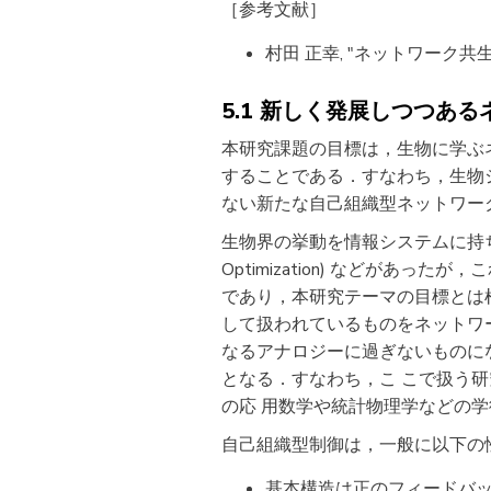
［参考文献］
村田 正幸, "ネットワーク共生
5.1 新しく発展しつつあ
本研究課題の目標は，生物に学ぶ
することである．すなわち，生物
ない新たな自己組織型ネットワー
生物界の挙動を情報システムに持ち込んだ例
Optimization) などが
であり，本研究テーマの目標とは
して扱われているものをネットワ
なるアナロジーに過ぎないものに
となる．すなわち，こ こで扱う
の応 用数学や統計物理学などの
自己組織型制御は，一般に以下の
基本構造は正のフィードバ