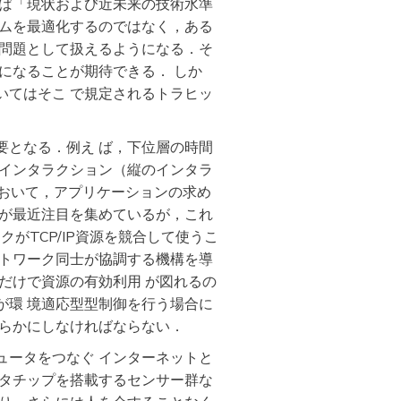
えば「現状および近未来の技術水準
テムを最適化するのではなく，ある
な問題として扱えるようになる．そ
になることが期待できる． しか
いてはそこ で規定されるトラヒッ
要となる．例え ば，下位層の時間
のインタラクション（縦のインタラ
において，アプリケーションの求め
）が最近注目を集めているが，これ
がTCP/IP資源を競合して使うこ
ットワーク同士が協調する機構を導
だけで資源の有効利用 が図れるの
が環 境適応型型制御を行う場合に
明らかにしなければならない．
ュータをつなぐ インターネットと
 タチップを搭載するセンサー群な