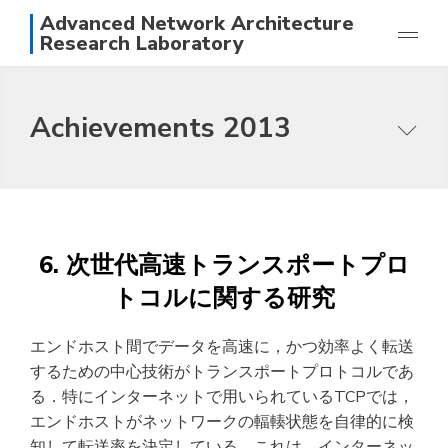
Advanced Network Architecture
Research Laboratory
Research
Achievements 2013
Achievements
Members
Purpose of this research group
Photos
Topics
Access
Papers
日本語
English
6. 次世代高速トランスポートプロ
Staff
トコルに関する研究
エンドホスト間でデータを高速に，かつ効率よく転送
するための中心技術がトランスポートプロトコルであ
る．特にインターネットで用いられているTCPでは，
エンドホストがネットワークの輻輳状態を自律的に検
知して転送率を決定している．これは，インターネッ