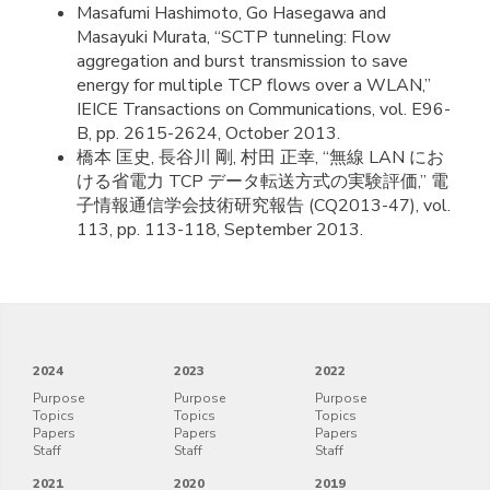
Masafumi Hashimoto, Go Hasegawa and
Masayuki Murata, “SCTP tunneling: Flow
aggregation and burst transmission to save
energy for multiple TCP flows over a WLAN,”
IEICE Transactions on Communications, vol. E96-
B, pp. 2615-2624, October 2013.
橋本 匡史, 長谷川 剛, 村田 正幸, “無線 LAN にお
ける省電力 TCP データ転送方式の実験評価,” 電
子情報通信学会技術研究報告 (CQ2013-47), vol.
113, pp. 113-118, September 2013.
2024
2023
2022
Purpose
Purpose
Purpose
Topics
Topics
Topics
Papers
Papers
Papers
Staff
Staff
Staff
2021
2020
2019