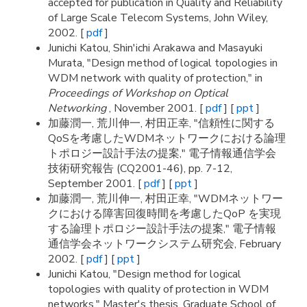
accepted for publication in Quality and Reliability
of Large Scale Telecom Systems, John Wiley,
2002. [
pdf
]
Junichi Katou, Shin'ichi Arakawa and Masayuki
Murata, "Design method of logical topologies in
WDM network with quality of protection," in
Proceedings of Workshop on Optical
Networking
, November 2001. [
pdf
] [
ppt
]
加藤潤一, 荒川伸一, 村田正幸, "信頼性に関する
QoSを考慮したWDMネットワークにおける論理
トポロジー設計手法の提案," 電子情報通信学会
技術研究報告 (CQ2001-46), pp. 7-12,
September 2001. [
pdf
] [
ppt
]
加藤潤一, 荒川伸一, 村田正幸, "WDMネットワー
クにおける障害回復時間を考慮したQoP を実現
する論理トポロジー設計手法の提案," 電子情報
通信学会ネットワークシステム研究会, February
2002. [
pdf
] [
ppt
]
Junichi Katou, "Design method for logical
topologies with quality of protection in WDM
networks," Master's thesis, Graduate School of