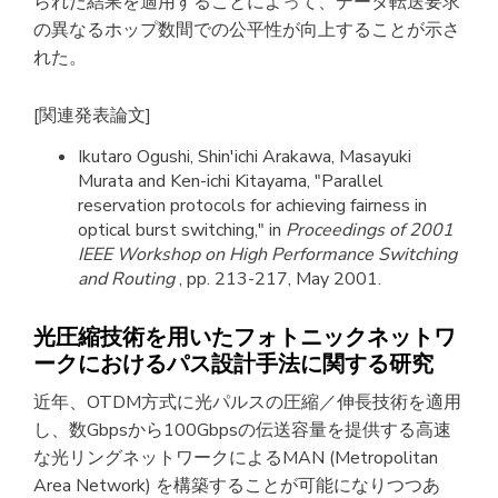
られた結果を適用することによって、データ転送要求
の異なるホップ数間での公平性が向上することが示さ
れた。
[関連発表論文]
Ikutaro Ogushi, Shin'ichi Arakawa, Masayuki
Murata and Ken-ichi Kitayama, "Parallel
reservation protocols for achieving fairness in
optical burst switching," in
Proceedings of 2001
IEEE Workshop on High Performance Switching
and Routing
, pp. 213-217, May 2001.
光圧縮技術を用いたフォトニックネットワ
ークにおけるパス設計手法に関する研究
近年、OTDM方式に光パルスの圧縮／伸長技術を適用
し、数Gbpsから100Gbpsの伝送容量を提供する高速
な光リングネットワークによるMAN (Metropolitan
Area Network) を構築することが可能になりつつあ