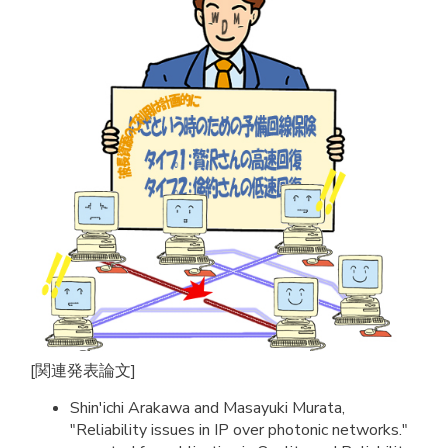
[関連発表論文]
Shin'ichi Arakawa and Masayuki Murata,
"Reliability issues in IP over photonic networks."