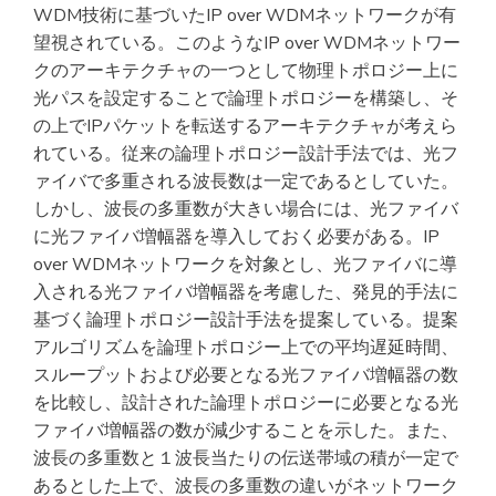
WDM技術に基づいたIP over WDMネットワークが有
望視されている。このようなIP over WDMネットワー
クのアーキテクチャの一つとして物理トポロジー上に
光パスを設定することで論理トポロジーを構築し、そ
の上でIPパケットを転送するアーキテクチャが考えら
れている。従来の論理トポロジー設計手法では、光フ
ァイバで多重される波長数は一定であるとしていた。
しかし、波長の多重数が大きい場合には、光ファイバ
に光ファイバ増幅器を導入しておく必要がある。IP
over WDMネットワークを対象とし、光ファイバに導
入される光ファイバ増幅器を考慮した、発見的手法に
基づく論理トポロジー設計手法を提案している。提案
アルゴリズムを論理トポロジー上での平均遅延時間、
スループットおよび必要となる光ファイバ増幅器の数
を比較し、設計された論理トポロジーに必要となる光
ファイバ増幅器の数が減少することを示した。また、
波長の多重数と１波長当たりの伝送帯域の積が一定で
あるとした上で、波長の多重数の違いがネットワーク