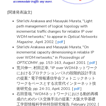
[関連発表論文]
Shin'ichi Arakawa and Masayuki Murata, "Light
path management of logical topology with
incremental traffic changes for reliable IP over
WDM networks," to appear in
Optical Networks
Magazine
, April 2002. [
pdf
]
Shin'ichi Arakawa and Masayuki Murata, "On
incremental capacity dimensioning in reliable IP
over WDM networks," in
Proceedings of
OPTICOMM
, pp. 153-163, August 2001. [
pdf
]
荒川伸一, 村田正幸, "IP over WDMネットワーク
におけるプロテクションパスの段階的設計手法
の提案," 電子情報通信学会フォトニックネット
ワークをベースとする次世代インターネット技
術研究会, pp. 24-31, April 2001. [
pdf
]
石田晋哉, "WDMネットワークにおける動的再構
成のためのパス交換手法の提案," 大阪大学基礎
工学部情報科学科特別研究報告, February 2002. [