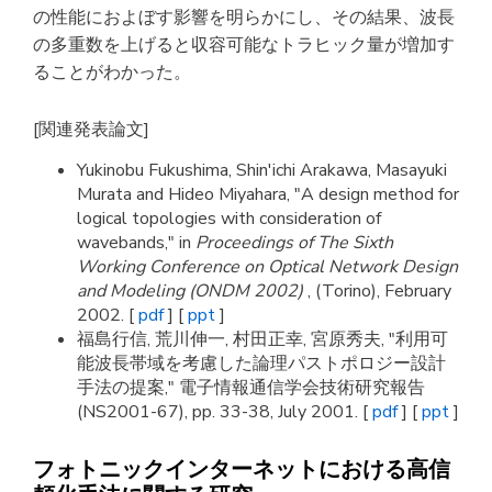
の性能におよぼす影響を明らかにし、その結果、波長
の多重数を上げると収容可能なトラヒック量が増加す
ることがわかった。
[関連発表論文]
Yukinobu Fukushima, Shin'ichi Arakawa, Masayuki
Murata and Hideo Miyahara, "A design method for
logical topologies with consideration of
wavebands," in
Proceedings of The Sixth
Working Conference on Optical Network Design
and Modeling (ONDM 2002)
, (Torino), February
2002. [
pdf
] [
ppt
]
福島行信, 荒川伸一, 村田正幸, 宮原秀夫, "利用可
能波長帯域を考慮した論理パストポロジー設計
手法の提案," 電子情報通信学会技術研究報告
(NS2001-67), pp. 33-38, July 2001. [
pdf
] [
ppt
]
フォトニックインターネットにおける高信