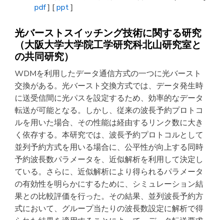
pdf
] [
ppt
]
光バーストスイッチング技術に関する研究
（大阪大学大学院工学研究科北山研究室と
の共同研究）
WDMを利用したデータ通信方式の一つに光バースト
交換がある。光バースト交換方式では、データ発生時
に送受信間に光パスを設定するため、効率的なデータ
転送が可能となる。しかし、従来の波長予約プロトコ
ルを用いた場合、その性能は経由するリンク数に大き
く依存する。本研究では、波長予約プロトコルとして
並列予約方式を用いる場合に、公平性が向上する同時
予約波長数パラメータを、近似解析を利用して決定し
ている。さらに、近似解析により得られるパラメータ
の有効性を明らかにするために、シミュレーション結
果との比較評価を行った。その結果、並列波長予約方
式において、グループ当たりの波長数設定に解析で得