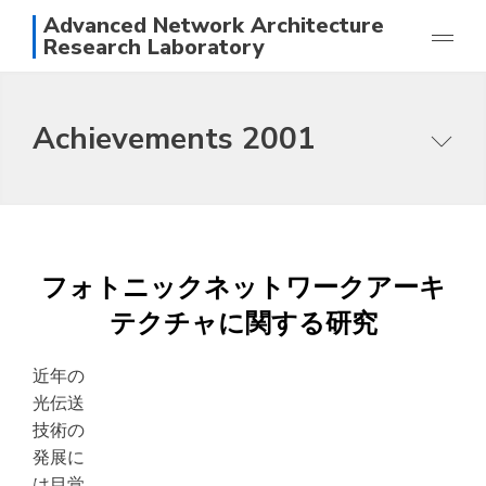
Advanced Network Architecture
Research Laboratory
Research
Achievements 2001
Achievements
Members
Purpose of this research group
Photos
Topics
Access
Papers
日本語
English
フォトニックネットワークアーキ
Staff
テクチャに関する研究
近年の
光伝送
技術の
発展に
は目覚