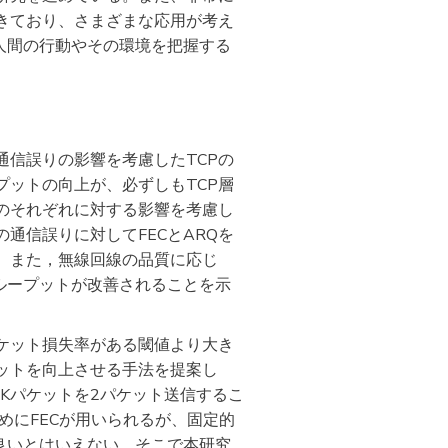
きており、さまざまな応用が考え
、人間の行動やその環境を把握する
信誤りの影響を考慮したTCPの
ットの向上が、必ずしもTCP層
のそれぞれに対する影響を考慮し
通信誤りに対してFECとARQを
た。また，無線回線の品質に応じ
ループットが改善されることを示
ケット損失率がある閾値より大き
プットを向上させる手法を提案し
Kパケットを2パケット送信するこ
めにFECが用いられるが、固定的
良いとはいえない。そこで本研究