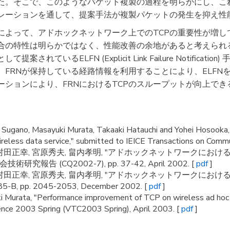
た。そこで、このようなパケット複製の過程を明らかにし、こ
レーションを通して、提案手法が複製パケットの発生を抑え性
によって、アドホックネットワーク上でのTCPの重要性が増し
場合の特性は明らかではなく、性能改善の余地があると考えられ
れているELFN (Explicit Link Failure Notificat
FRNが保持している経路情報を利用することにより、ELFN
ーションにより、FRNにおけるTCPのスループットが向上でき
Sugano, Masayuki Murata, Takaaki Hatauchi and Yohei Hosooka,
reless data service," submitted to IEICE Transactions on Commu
, 村田正幸, 宮原秀夫, 畠内孝明, "アドホックネットワークに
報告 (CQ2002-7), pp. 37-42, April 2002. [
pdf
]
, 村田正幸, 宮原秀夫, 畠内孝明, "アドホックネットワークにおけ
, pp. 2045-2053, December 2002. [
pdf
]
 Murata, "Performance improvement of TCP on wireless ad hoc 
ence 2003 Spring (VTC2003 Spring), April 2003. [
pdf
]