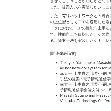
させてしまうことが明らかとなっ
した。提案方式を実装したシミュ
また、有線ネットワークとの統合
の上位層としてTCPを適用した
ークにおけるTCPの性能向上手法として提案さ
て、性能向上を目指した。その際、
る。提案手法を実装したシミュレ
[関連発表論文]
Takayuki Yamamoto, Masashi 
ad hoc network system for wi
幸太一, 山本貴之, 菅野正嗣
手法の提案," 電子情報通信学会技術研究
幸太一, 山本貴之, 菅野正嗣
子情報通信学会論文誌, vol. J85-B
Masashi Sugano and Masayuki
Vehicular Technology Confer