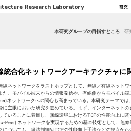
tecture Research Laboratory
研究
本研究グループの目指すところ
研
線統合化ネットワークアーキテクチャに
無線ネットワークをラストホップとして、無線／有線ネットワ
また、モバイル端末からの情報発信や、有線側からモバイル端
-to-Peer)ネットワークへの関心も高まっている。本研究テーマ
論に主眼においた研究を進めている。まず、インターネットの
していることに着目し、無線環境におけるTCPの性能向上に関
er-to-Peer) ネットワークを実現するための基本技術として
クについても、経路制御やTCPの性能向上手法などの観点から