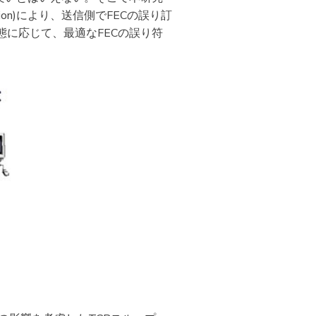
ation)により、送信側でFECの誤り訂
に応じて、最適なFECの誤り符