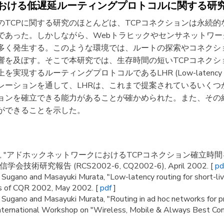
おける低遅延ルーティングプロトコルに関する研
のTCPに関する研究のほとんどは、TCPコネクションは永続
であった。しかしながら、Webトラヒックやセンサネットワ
数多く発生する。このような環境では、ルートの探索やコネクシ
響を及ぼす。そこで本研究では、生存時間の短いTCPコネクシ
ルーティングプロトコルであるLHR (Low-latency Hybrid R
レーションを通して、LHRは、これまで提案されているいくつ
ションを確立できる能力があることが確かめられた。また、その
ができることを示した。
正幸, "アドホックネットワークにおけるTCPコネクション確立
術研究報告 (RCS2002-6, CQ2002-6), April 2002. [
pd
ugano and Masayuki Murata, "Low-latency routing for short-liv
gs of CQR 2002, May 2002. [
pdf
]
Sugano and Masayuki Murata, "Routing in ad hoc networks for p
ternational Workshop on "Wireless, Mobile & Always Best Conn