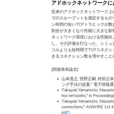
アドホックネットワークに
従来のアドホックネットワーク上
でのスループットを測定するもの
ン時間の短いTCPトラヒックが
割合が大きくなり性能に大きな影
ネットワーク環境における性能向上を実現する
し、その評価を行なった。シミュ
コルよりも短時間でTCPコネク
きるコネクション数を増やすこと
[関連発表論文]
山本貴之, 菅野正嗣, 村田
ング手法の提案," 電子情報通信学会技
Takayuki Yamamoto, Masashi S
hoc networks," in Proceedin
Takayuki Yamamoto, Masashi 
connections," ANWIRE 1st In
pdf
]