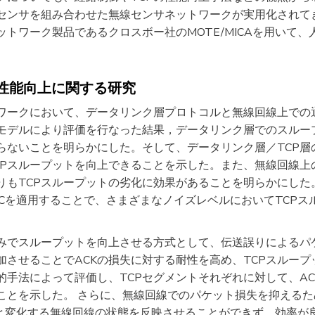
センサを組み合わせた無線センサネットワークが実用化されて
トワーク製品であるクロスボー社のMOTE/MICAを用いて
の性能向上に関する研究
ワークにおいて、データリンク層プロトコルと無線回線上での通
モデルにより評価を行なった結果，データリンク層でのスループ
らないことを明らかにした。そして、データリンク層／TCP層
Pスループットを向上できることを示した。また、無線回線上の
よりもTCPスループットの劣化に効果があることを明らかにし
ECを適用することで、さまざまなノイズレベルにおいてTCPス
のみでスループットを向上させる方式として、伝送誤りによるパ
加させることでACKの損失に対する耐性を高め、TCPスルー
的手法によって評価し、TCPセグメントそれぞれに対して、AC
ことを示した。 さらに、無線回線でのパケット損失を抑えるた
々と変化する無線回線の状態を反映させることができず、効率が