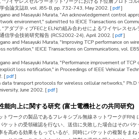
正幸, "ワイヤレスセルラーネットワークにおける下位層プロトコ
, vol. J85-B, pp. 732-743, May 2002. [
pdf
]
ugano and Masayuki Murata, "An acknowledgement control appr
network environment," submitted to IEICE Transactions on Commu
正幸, "アダプティブFECとELNの組み合わせによるワイヤレスセ
会技術研究報告 (RCS2002-24), April 2002. [
pdf
]
ugano and Masayuki Murata, "Improving TCP performance on wire
oss notification," IEICE Transactions on Communications, vol. E
ugano and Masayuki Murata, "Performance improvement of TCP o
xplicit loss notification," in Proceedings of IEEE Vehicular Te
. [
pdf
]
 data transport protocols for wireless cellular networks," Ph.D 
iversity, June 2002. [
pdf
]
能向上に関する研究 (富士電機社との共同研究)
トワークの製品であるフレキシブル無線ネットワーク(FRN)
でパケットの受領確認を行ない、送信に失敗した場合はそのパケ
率を高める効果をもっているが、同時にパケットの複製をまね