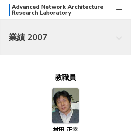
Advanced Network Architecture
Research Laboratory
研究
業績 2007
業績
メンバー
本研究グループの目指すところ
写真
研究テーマ
アクセス
論文一覧
日本語
English
教職員
スタッフ
村田 正幸