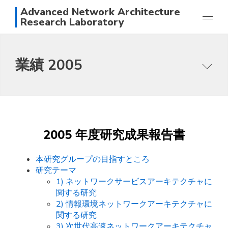
Advanced Network Architecture
Research Laboratory
研究
業績 2005
業績
メンバー
本研究グループの目指すところ
写真
研究テーマ
アクセス
論文一覧
日本語
English
2005 年度研究成果報告書
スタッフ
本研究グループの目指すところ
研究テーマ
1) ネットワークサービスアーキテクチャに
関する研究
2) 情報環境ネットワークアーキテクチャに
関する研究
3) 次世代高速ネットワークアーキテクチャ